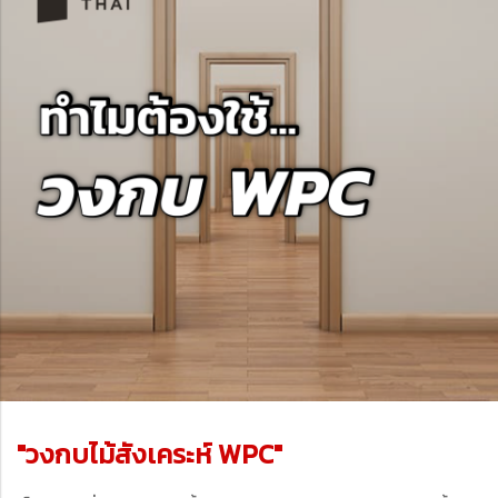
"วงกบไม้สังเคระห์ WPC"