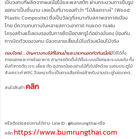
เป็นวงกบที่ผลิตจากผงเนื้อไม้และพลาสติก ผ่านกระบวนการขึ้นรูป
ออกมาเป็นชิ้นงาน เลยเป็นที่มาของคำว่า "ไม้สังเคราะห์" (Wood
Plastic Composite) ซึ่งเป็นวัสดุที่เหมาะกับสภาพอากาศเมือง
ไทย มีควานทนทานในหลายสภาวะอากาศ ทนแดด ทนฝน
โครงสร้างแข็งแรงรองรับการยึดน๊อตสกรูได้อย่างมั่นคง ป้องกัน
การบิดตัวของวงกบ มีลวดลายเสี้ยนไม้ในตัวเสมือนไม้จริง
ตอบโจทย์.....ปัญหาวงกบไม้ที่ไม่ทนน้ำและปลวกมอดกัดกินเนื้อไม้
ใช้ได้ทั้ง
ภายนอกและภายในอาคาร สามารถติดตั้งได้ทั้งระบบเปียกและระบบแห้ง
ทั้ง
ยังทำการตัด เจาะ เลื่อย ตัด อุปกรณ์ของช่างไม้ทั่วไปอีกด้วย
วงกบประตูไม้
สังเคราะห์ WPC จึงเหมาะที่จะเป็นทางเลือกใหม่สำหรับงานประตูในอนาคต..
คลิก
สนใจสินค้า
หรือติดต่อสอบถามได้ทาง Line ID : @bumrungthai หรือ
https://www.bumrungthai.com
คลิก