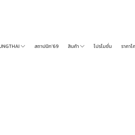
UNGTHAI
สถาปนิก'69
สินค้า
โปรโมชั่น
ราคาโ