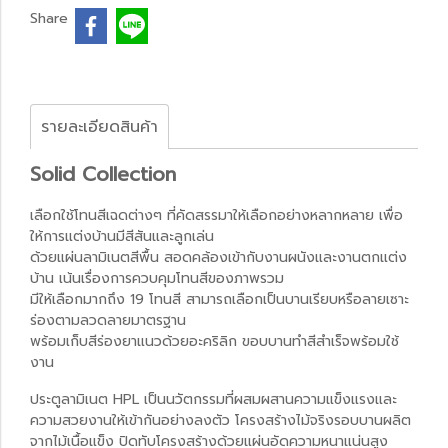
Share
รายละเอียดสินค้า
Solid Collection
เลือกใช้โทนสีเฉดต่างๆ ที่คัดสรรมาให้เลือกอย่างหลากหลาย เพื่อ
ให้การแต่งบ้านมีสีสันและลูกเล่น
ด้วยแผ่นลามิเนตสีพื้น สอดคล้องเข้ากับงานผนังและงานตกแต่ง
บ้าน เน้นเรื่องการควบคุมโทนสีของภาพรวม
มีให้เลือกมากถึง 19 โทนสี สามารถเลือกเป็นบานเรียบหรือลายเซาะ
ร่องตามลวดลายมาตรฐาน
พร้อมเก็บสีร่องยาแนวด้วยอะคริลิก ขอบบานทำสีสำเร็จพร้อมใช้
งาน
ประตูลามิเนต HPL เป็นนวัตกรรมที่ผสมผสานความแข็งแรงและ
ความสวยงานให้เข้ากันอย่างลงตัว โครงสร้างไม้จริงรอบบานผลิต
จากไม้เนื้อแข็ง ปิดทับโครงสร้างด้วยแผ่นอัดความหนาแน่นสูง