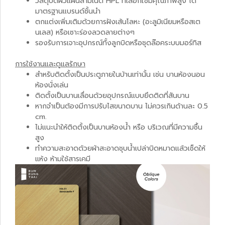
วัสดุปิดผิวแผ่นลามิเนต HPL ที่เลือกใช้มีคุณภาพสูง ได้
มาตรฐานแบรนด์ชั้นนำ
ตกแต่งเพิ่มเติมด้วยการฝังเส้นโลหะ (อะลูมิเนียมหรือสเต
นเลส) หรือเซาะร่องลวดลายต่างๆ
รองรับการเจาะอุปกรณ์ทั้งลูกบิดหรือชุดล๊อคระบบมอร์ทิส
การใช้งานและดูแลรักษา
สำหรับติดตั้งเป็นประตูภายในบ้านเท่านั้น เช่น บานห้องนอน
ห้องนั่งเล่น
ติดตั้งเป็นบานเลื่อนด้วยอุปกรณ์แบบยึดติดที่สันบาน
หากจำเป็นต้องมีการปรับไสขนาดบาน ไม่ควรเกินด้านละ 0.5
cm.
ไม่แนะนำให้ติดตั้งเป็นบานห้องน้ำ หรือ บริเวณที่มีความชื้น
สูง
ทำความสะอาดด้วยผ้าสะอาดชุบน้ำเปล่าบิดหมาดแล้วเช็ดให้
แห้ง ห้ามใช้สารเคมี