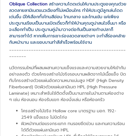
Oblique Collection
สร้างความโดดเด่นให้บานประตูของคุณด้วย
ลวดลายลามิเนตแนวเฉียงที่ไม่เหมือนใคร ทำให้ประตูมีลูกเล่นโดด
เด่นขึ้น มีให้เลือกทั้งโทนสีอ่อน โทนกลาง และโทนเข้ม แค่เพียง
ประตูบานเรียบเป็นบานเปิดเดี่ยวก็ทำให้บ้านคุณดูน่าสนใจขึ้นมา หรือ
จะเลือกทำเป็น ประตูบานคู่นำมาวางต่อกันเป็นลายก้างปลาก็
สามารถทำได้ หากเพิ่มการเชาะร่องลวดลายต่างๆ จะทำสี่ร่องคล้าย
กับหน้าบาน และขอบบานทำสีสำเร็จพร้อมใช้งาน
________________________________________________
_______
นวัตกรรมใหม่ที่ผสมผสานความแข็งแรงและความสวยงามให้เข้ากัน
อย่างลงตัว ด้วยโครงสร้างไม้จริงรอบบานผลิตจากไม้เนื้อแข็ง ปิด
ทับโครงสร้างด้วยแผ่นอัดความหนาแน่นสูง HDF (High Density
Fiberboard) ปิดผิวด้วยแผ่นลามิเนต HPL (High Pressure
Laminate) เหมาะสำหรับใช้ติดตั้งเป็นบานภายในบ้านตามห้องต่าง
ๆ เช่น ห้องนอน ห้องรับแขก ห้องนั่งเล่น หรือห้องครัว
โครงสร้างไม้จริง Hollow core มาตรฐาน มอก. 192-
2549 แข็งแรง ไม่บิดโก่ง
ผิวหน้าทนต่อแรงกระแทก ทนรอยขีดข่วน และทนความร้อน
ได้ดีด้วยแผ่นลามิเนต HPL