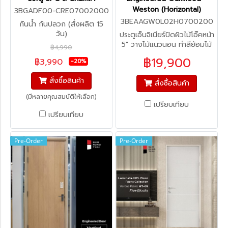
Weston (Horizontal)
3BGADF00-CRE07002000
3BEAAGW0L02H0700200
กันน้ำ กันปลวก (สั่งผลิต 15
0
วัน)
ประตูเอ็นจิเนียร์ปิดผิวไม้โอ๊คหน้า
5" วางไม้แนวนอน ทำสีย้อมไม้
฿4,990
(สั่งผลิต 45-60 วัน)
฿19,900
฿3,990
-20%
สั่งซื้อสินค้า
สั่งซื้อสินค้า
(มีหลายคุณสมบัติให้เลือก)
เปรียบเทียบ
เปรียบเทียบ
Pre-Order
Pre-Order