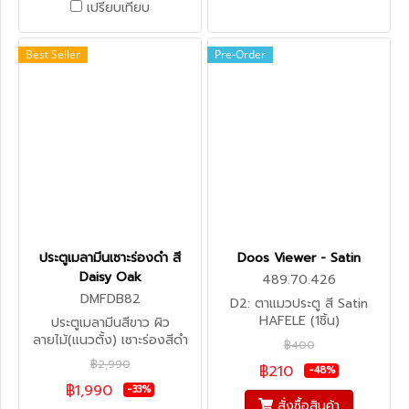
เปรียบเทียบ
Best Seller
Pre-Order
ประตูเมลามีนเซาะร่องดำ สี
Doos Viewer - Satin
Daisy Oak
489.70.426
DMFDB82
D2: ตาแมวประตู สี Satin
HAFELE (1ชิ้น)
ประตูเมลามีนสีขาว ผิว
ลายไม้(แนวตั้ง) เซาะร่องสีดำ
฿400
(สั่งผลิต)
฿2,990
฿210
-48%
฿1,990
-33%
สั่งซื้อสินค้า