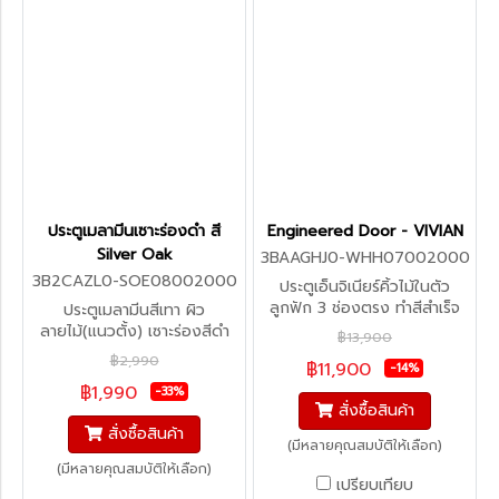
ประตูเมลามีนเซาะร่องดำ สี
Engineered Door - VIVIAN
Silver Oak
3BAAGHJ0-WHH07002000
3B2CAZL0-SOE08002000
ประตูเอ็นจิเนียร์คิ้วไม้ในตัว
ลูกฟัก 3 ช่องตรง ทำสีสำเร็จ
ประตูเมลามีนสีเทา ผิว
(สั่งผลิต 30-45 วัน)
ลายไม้(แนวตั้ง) เซาะร่องสีดำ
฿13,900
(สั่งผลิต)
฿2,990
฿11,900
-14%
฿1,990
-33%
สั่งซื้อสินค้า
สั่งซื้อสินค้า
(มีหลายคุณสมบัติให้เลือก)
(มีหลายคุณสมบัติให้เลือก)
เปรียบเทียบ