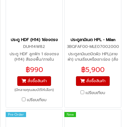
ประตู HDF (H14) 1ช่องตรง
ประตูลามิเนต HPL - Milan
DUH14W82
3BQFAF00-MLE07002000
ประตู HDF ลูกฟัก 1 ช่องตรง
ประตูลามิเนตปิดผิว HPL(ลาย
(H14) สีรองพื้น/ภายใน
ผ้า) บานเรียบหรือเซาะร่อง (สั่ง
ผลิต)
฿990
฿5,900
สั่งซื้อสินค้า
สั่งซื้อสินค้า
(มีหลายคุณสมบัติให้เลือก)
เปรียบเทียบ
เปรียบเทียบ
Pre-Order
New