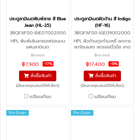
ประตูลามิเนตพิมพ์ลาย สี Blue
ประตูลามิเนตผิวด้าน สี Indigo
Jean (HL-25)
(HF-16)
3BQFAF00-BJE07002000
3BQFAF00-IGE09002000
HPL พิมพ์เส้นลายเชฟรอนบน
HPL ผิวด้านดุจกำมะหยี่ ลดการ
แผ่นลามิเนต
สะท้อนแสง ลดรอยนิ้วมือ ลาด
การละสมแบคทีเรีย (สั่งผลิต)
฿9,500
฿19,900
฿7,900
฿17,400
-17%
-13%
สั่งซื้อสินค้า
สั่งซื้อสินค้า
(มีหลายคุณสมบัติให้เลือก)
(มีหลายคุณสมบัติให้เลือก)
เปรียบเทียบ
เปรียบเทียบ
Pre-Order
Pre-Order