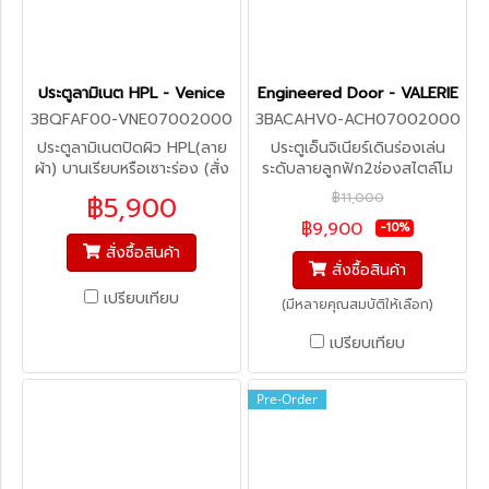
ประตูลามิเนต HPL - Venice
Engineered Door - VALERIE
3BQFAF00-VNE07002000
3BACAHV0-ACH07002000
ประตูลามิเนตปิดผิว HPL(ลาย
ประตูเอ็นจิเนียร์เดินร่องเล่น
ผ้า) บานเรียบหรือเซาะร่อง (สั่ง
ระดับลายลูกฟัก2ช่องสไตล์โม
ผลิต)
เดิร์น ทำสีสำเร็จ (สั่งผลิต 30-
฿11,000
฿5,900
45 วัน)
฿9,900
-10%
สั่งซื้อสินค้า
สั่งซื้อสินค้า
เปรียบเทียบ
(มีหลายคุณสมบัติให้เลือก)
เปรียบเทียบ
Pre-Order