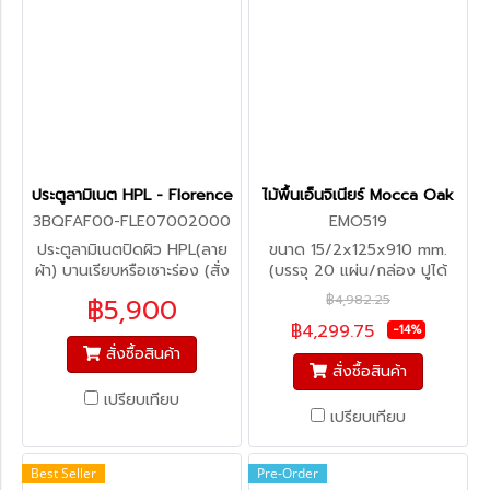
ประตูลามิเนต HPL - Florence
ไม้พื้นเอ็นจิเนียร์ Mocca Oak
3BQFAF00-FLE07002000
EMO519
ประตูลามิเนตปิดผิว HPL(ลาย
ขนาด 15/2x125x910 mm.
ผ้า) บานเรียบหรือเซาะร่อง (สั่ง
(บรรจุ 20 แผ่น/กล่อง ปูได้
ผลิต)
2.275 ตร.ม) ราคา 1,890 บาท/
฿4,982.25
฿5,900
ตร.ม
฿4,299.75
-14%
สั่งซื้อสินค้า
สั่งซื้อสินค้า
เปรียบเทียบ
เปรียบเทียบ
Best Seller
Pre-Order