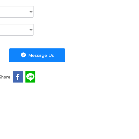
Message Us
Share