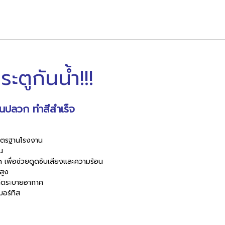
ะตูกันน้ำ!!!
ันปลวก ทำสีสำเร็จ
ีมาตรฐานโรงงาน
าน
พื่อช่วยดูดซับเสียงและความร้อน
สูง
กล็ดระบายอากาศ
มอร์ทิส