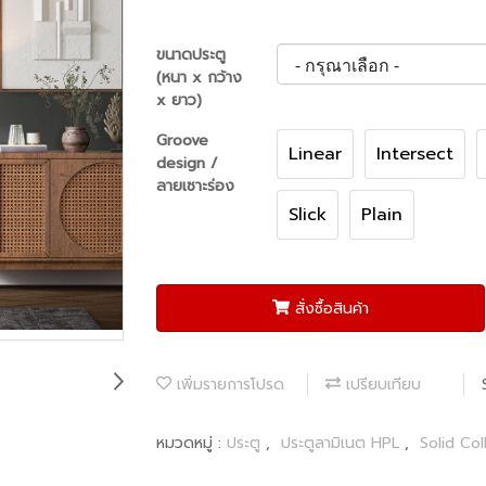
ขนาดประตู
(หนา x กว้าง
x ยาว)
Groove
Linear
Intersect
design /
ลายเซาะร่อง
Slick
Plain
สั่งซื้อสินค้า
เพิ่มรายการโปรด
เปรียบเทียบ
หมวดหมู่ :
ประตู
,
ประตูลามิเนต HPL
,
Solid Col