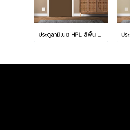
ประตูลามิเนต HPL สีพื้น Chocolate (HA-13)