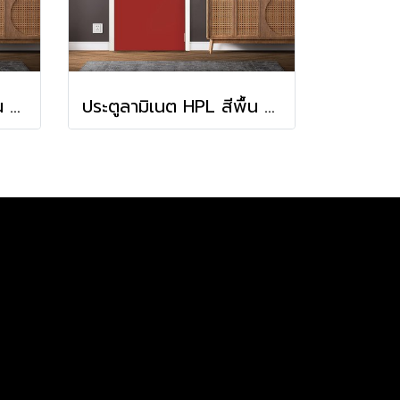
ประตูลามิเนต HPL สีพื้น Fossil (HA-15)
ประตูลามิเนต HPL สีพื้น Chili (HA-24)