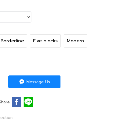
Borderline
Five blocks
Modern
Message Us
Share
lection