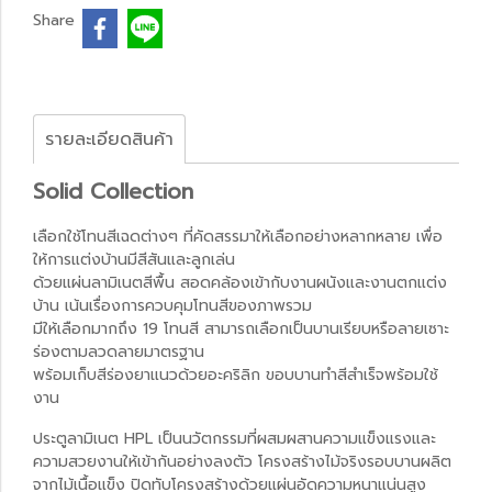
Share
รายละเอียดสินค้า
Solid Collection
เลือกใช้โทนสีเฉดต่างๆ ที่คัดสรรมาให้เลือกอย่างหลากหลาย เพื่อ
ให้การแต่งบ้านมีสีสันและลูกเล่น
ด้วยแผ่นลามิเนตสีพื้น สอดคล้องเข้ากับงานผนังและงานตกแต่ง
บ้าน เน้นเรื่องการควบคุมโทนสีของภาพรวม
มีให้เลือกมากถึง 19 โทนสี สามารถเลือกเป็นบานเรียบหรือลายเซาะ
ร่องตามลวดลายมาตรฐาน
พร้อมเก็บสีร่องยาแนวด้วยอะคริลิก ขอบบานทำสีสำเร็จพร้อมใช้
งาน
ประตูลามิเนต HPL เป็นนวัตกรรมที่ผสมผสานความแข็งแรงและ
ความสวยงานให้เข้ากันอย่างลงตัว โครงสร้างไม้จริงรอบบานผลิต
จากไม้เนื้อแข็ง ปิดทับโครงสร้างด้วยแผ่นอัดความหนาแน่นสูง