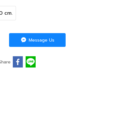
0 cm.
Message Us
Share