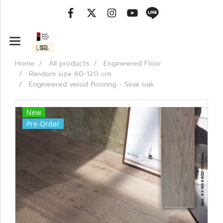
Home
All products
Engineered Floor
Random size 60-120 cm.
Engineered wood flooring - Sinai oak
New
Pre-Order