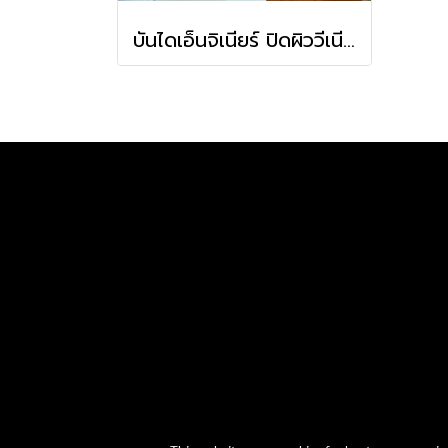
บันไดเอ็นจิเนียร์ ปิดผิววีเนียร์ไม้โอ๊ค