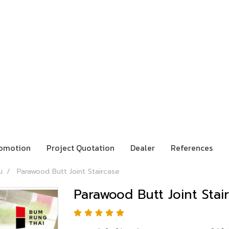
omotion
Project Quotation
Dealer
References
น
Parawood Butt Joint Staircase
Parawood Butt Joint Stai