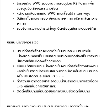
โครงสร้าง WPC รอบบาน ภายในบุด้วย PS Foam เพื่อ
ช่วยดูดซับเสียงและความร้อน
หน้าบานผลิตจากแผ่น WPC ลายเสี้ยนไม้ คุณภาพสูง
มีเลือกทั้งลายเซาะร่อง ช่องระบายอากาศ หรือ เกล็ดระบาย
อากาศ
รองรับการเจาะอุปกรณ์ทั้งลูกบิดหรือชุดล๊อคระบบมอร์ทิส
ข้อแนะนำ/ข้อควรระวัง
บาน
ที่ทำสีสำเร็จควรใช้ติดตั้งเป็นบานภายในบ้านเท่านั้น
เนื่องจากหากใช้เป็นบานหลังบ้านที่โดนแดดส่องเป็นเวลานาน
มีโอกาสที่สีจะซีดลงเร็วกว่าปกติ
ไม่แนะนำให้ปรับบานเนื่องจากเป็นงานทำสีสำเร็จจากโรงงาน
หากจำเป็นต้องมีการปรับไสบานต้องมีการเก็บสีขอบบานทุก
ครั้ง ปรับได้ด้านละไม่เกิน 0.5 cm.
ทำความสะอาดด้วยผ้าสะอาดชุบน้ำเปล่าบิดหมาดแล้วเช็ดให้
แห้ง หลีกเลี่ยงการใช้สารเคมี
ติดตั้งเป็นบานเลื่อนด้วยอุปกรณ์แบบยึดติดที่สันบาน
หมายเหตุ: ราคาเฉพาะบานประตู ไม่รวมวงกบ ค่าติดตั้ง และ