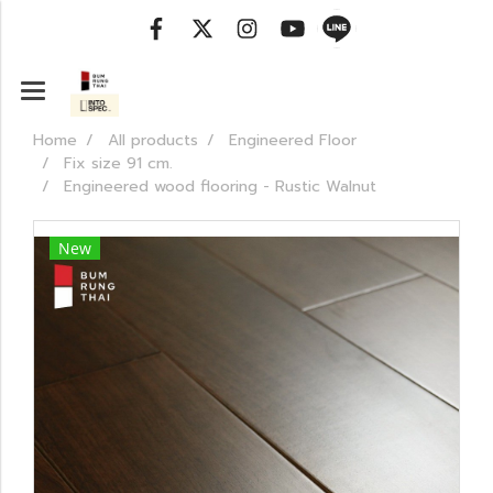
Home
All products
Engineered Floor
Fix size 91 cm.
Engineered wood flooring - Rustic Walnut
New