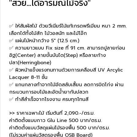
"สวย...ได้อารมณ์ไม้จริง"
✅ ให้สัมผัสไม้ ด้วยวีเนียร์ไม้แท้เกรดพรีเมียม หนา 2 mm.
เลือกได้ทั้งไม้สัก ไม้วอลนัท และไม้โอ๊ก
✅ แผ่นไม้หน้ากว้าง 5" (12.5 cm.)
✅ ความยาวแบบ Fix size ที่ 91 cm. สามารถปูลายก่อน
อิฐ(Center) ลายขั้นบันได(Step) หรือลายก้าง
ปลา(Herringbone)
✅ ผิวหน้าแข็งแรงทนทานด้วยการเคลือบสี UV Arcylic
Lacquer 8-11 ชั้น
✅ แกนกลางทำจากไม้อัดสลับเสี้ยน ลดการบิดโก่ง ผ่าน
กระบวนการอบไม้และอัดน้ำยากันปลวก
✅ ทำสีสำเร็จจากโรงงาน ครบทุกโทนสี
>> ราคาเฉพาะไม้ เริ่มต้นที่ 2,090.-/ตร.ม.
ค่าติดตั้งแบบกาว Glu Line 500 บาท/ตร.ม.
ค่าติดตั้งแบบวัสดุแผ่นไม้รองพื้น 500 บาท/ตร.ม.
(ไม่รวมค่าแผ่นวัสดุรองพื้น OSB Board)