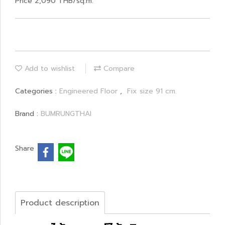
Price 2,090 THB/sq.m.
Add to wishlist
Compare
Categories :
Engineered Floor
,
Fix size 91 cm.
Brand :
BUMRUNGTHAI
Share
Product description