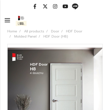
Home
All products
Door
HDF Door
Molded Panel
HDF Door (H8)