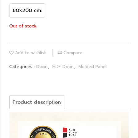
80x200 cm.
Out of stock
Add to wishlist
Compare
Categories :
Door
,
HDF Door
,
Molded Panel
Product description