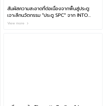
สัมผัสความสะอาดที่ต่อเนื่องจากพื้นสู่ประตู:
เจาะลึกนวัตกรรม "ประตู SPC" จาก INTO
SPEC x Sanitized®
View more