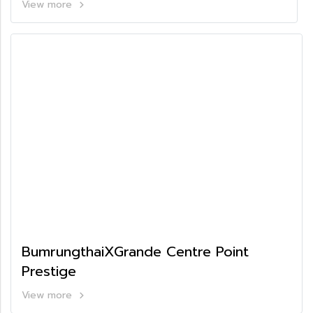
View more
BumrungthaiXGrande Centre Point
Prestige
View more