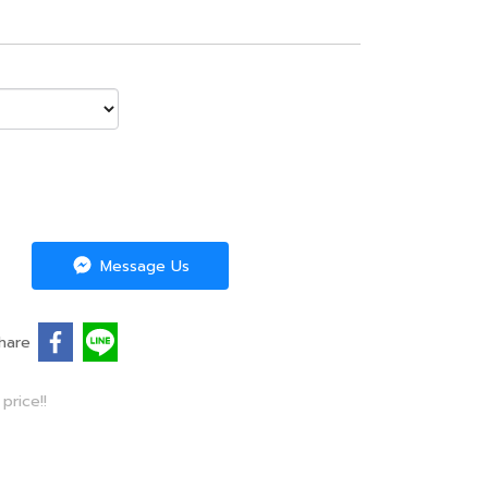
Message Us
hare
price!!