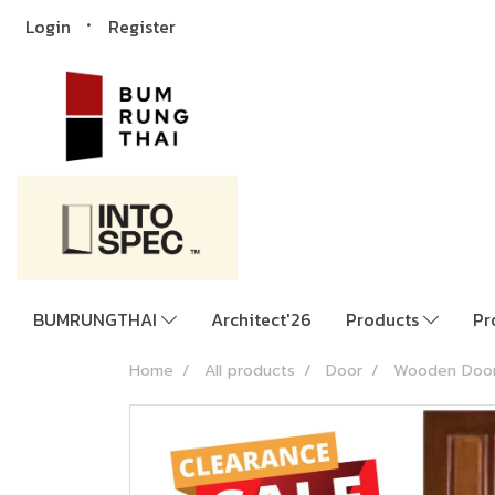
Login
Register
BUMRUNGTHAI
Architect'26
Products
Pr
Home
All products
Door
Wooden Doo