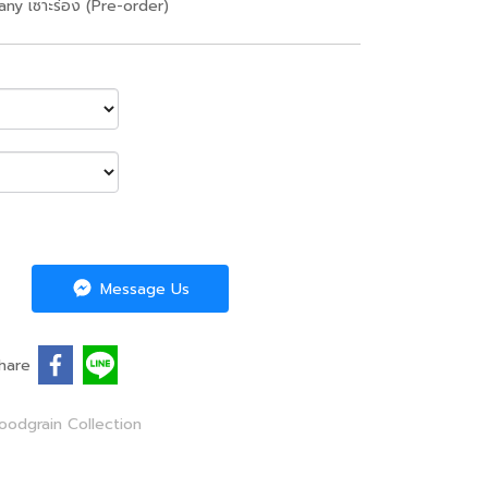
any เซาะร่อง (Pre-order)
Message Us
hare
odgrain Collection