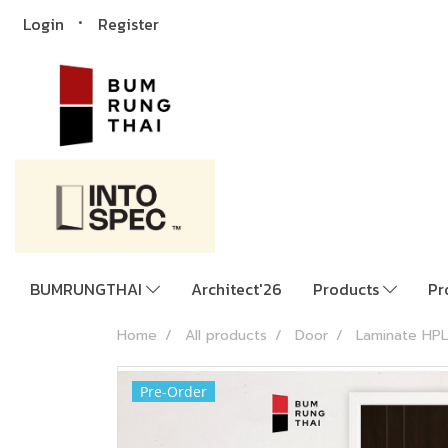
Login
Register
BUMRUNGTHAI
Architect'26
Products
Pr
Home
All products
Door
Laminate HPL
Pre-Order