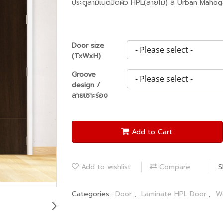
ประตูลามิเนตปิดผิว HPL(ลายไม้) สี Urban Mahog
Door size
(TxWxH)
Groove
design /
ลายเซาะร่อง
Add to Cart
Add to wishlist
Compare
S
Categories :
Door
,
Laminate HPL Door
,
Wo