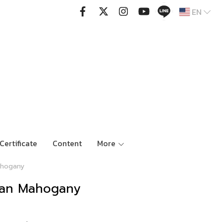
EN
Certificate
Content
More
Mahogany
Urban Mahogany