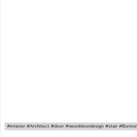
#interior #Architect #door #wooddoordesign #stair #Bumrungth